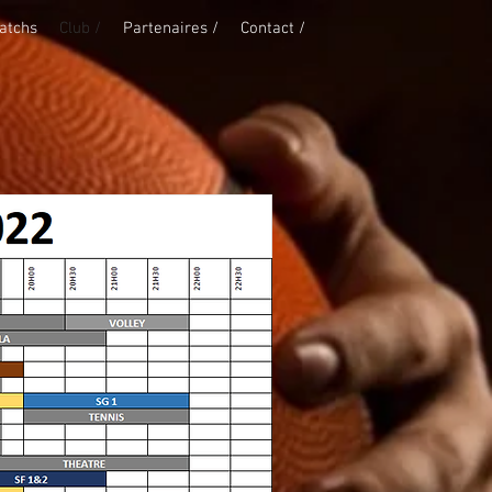
atchs
Club /
Partenaires /
Contact /