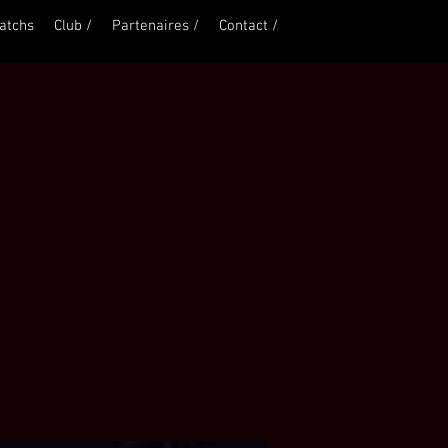
atchs
Club /
Partenaires /
Contact /