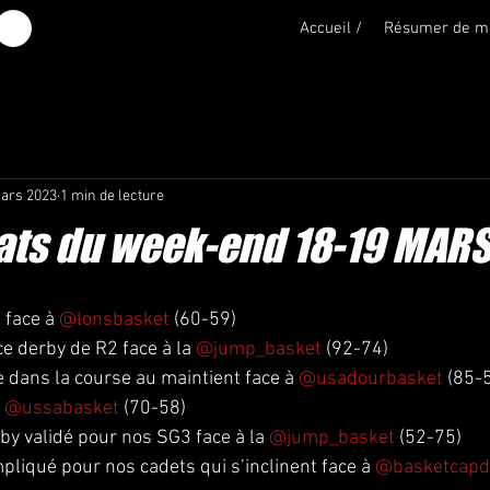
Accueil /
Résumer de m
ars 2023
1 min de lecture
tats du week-end 18-19 MAR
 face à 
@lonsbasket
 (60-59)
e derby de R2 face à la 
@jump_basket
 (92-74)
 dans la course au maintient face à 
@usadourbasket
 (85-
 
@ussabasket
 (70-58)
rby validé pour nos SG3 face à la 
@jump_basket
 (52-75)
liqué pour nos cadets qui s’inclinent face à 
@basketcapd