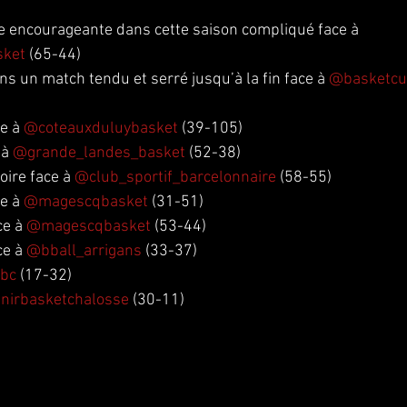
e encourageante dans cette saison compliqué face à 
sket
 (65-44)
ns un match tendu et serré jusqu’à la fin face à 
@basketcu
e à 
@coteauxduluybasket
 (39-105)
à 
@grande_landes_basket
 (52-38)
oire face à 
@club_sportif_barcelonnaire
 (58-55)
e à 
@magescqbasket
 (31-51)
ce à 
@magescqbasket
 (53-44)
ce à 
@bball_arrigans
 (33-37)
jbc
 (17-32)
nirbasketchalosse
 (30-11)