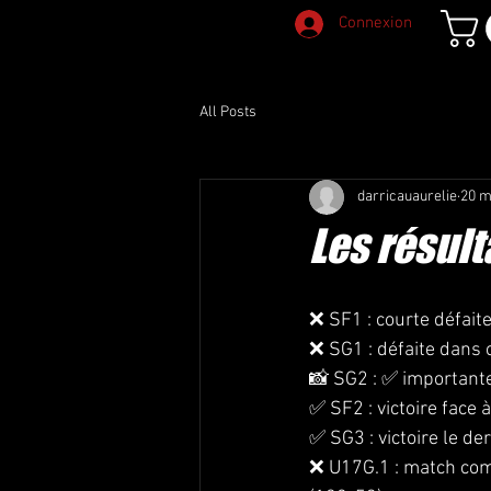
Connexion
All Posts
darricauaurelie
20 m
Les résul
❌ SF1 : courte défaite
❌ SG1 : défaite dans c
📸 SG2 : ✅ importante
✅ SF2 : victoire face à
✅ SG3 : victoire le de
❌ U17G.1 : match comp