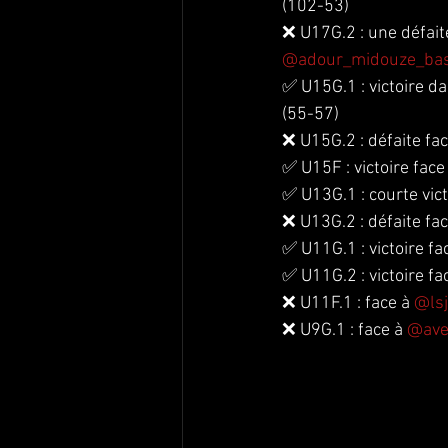
(102-53)
❌ U17G.2 : une défait
@adour_midouze_ba
✅ U15G.1 : victoire da
(55-57)
❌ U15G.2 : défaite fac
✅ U15F : victoire face 
✅ U13G.1 : courte vict
❌ U13G.2 : défaite fac
✅ U11G.1 : victoire fa
✅ U11G.2 : victoire fa
❌ U11F.1 : face à 
@ls
❌ U9G.1 : face à 
@ave