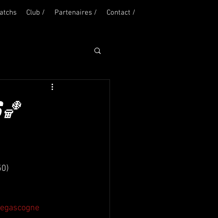
atchs
Club /
Partenaires /
Contact /
S🏀
50)
egascogne